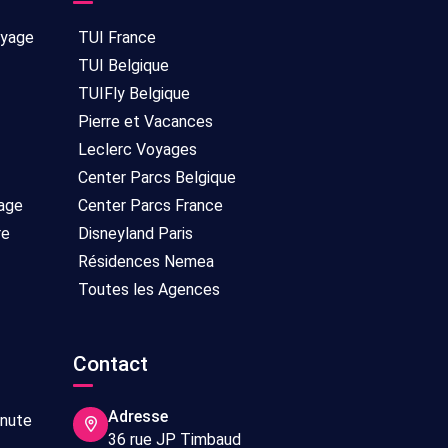
oyage
TUI France
TUI Belgique
TUIFly Belgique
Pierre et Vacances
Leclerc Voyages
Center Parcs Belgique
age
Center Parcs France
re
Disneyland Paris
Résidences Nemea
Toutes les Agences
Contact
Adresse
inute
36 rue JP Timbaud