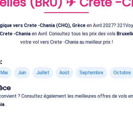
elles (BRU) ✈ Crete -
elgique vers Crete -Chania (CHQ), Grèce
en Avril 2027? 321Voy
 Crete -Chania
en Avril. Consultez tous les prix des vols
Bruxell
votre vol vers Crete -Chania au meilleur prix !
:
Mai
Juin
Juillet
Août
Septembre
Octobre
rèce
 convient ? Consultez également les meilleures offres de vols e
ia
.