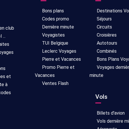
Bons plans
Destinations V
Codes promo
Séjours
Dernière minute
Circuits
 en club
Voyagistes
Croisières
...
TUI Belgique
Autotours
aites
Leclerc Voyages
Combinés
voyages
Pierre et Vacances
Bons Plans Voy
Promo Pierre et
Voyages derniè
ons
Vacances
minute
ges et
Ventes Flash
te à
 codes
Vols
Billets d'avion
Vols dernière m