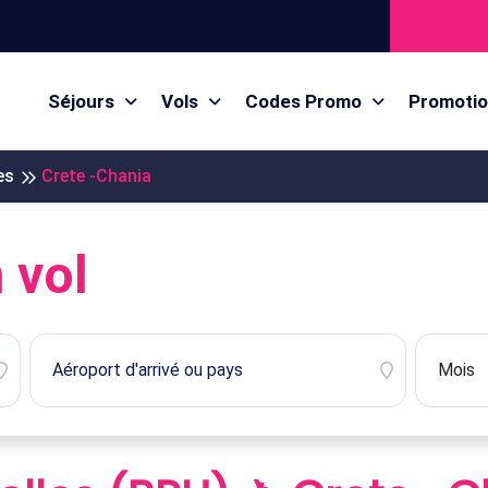
Séjours
Vols
Codes Promo
Promoti
es
Crete -Chania
 vol