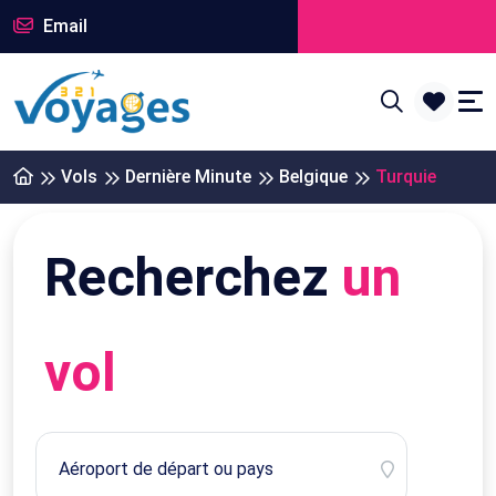
Email
Vols
Dernière Minute
Belgique
Turquie
Recherchez
un
vol