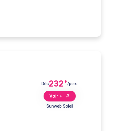
232
€
Dès
/pers.
Voir +
Sunweb Soleil