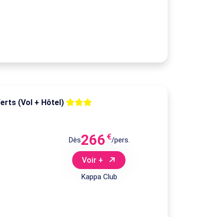
erts (Vol + Hôtel)
266
€
Dès
/pers.
Voir +
Kappa Club