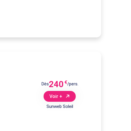
240
€
Dès
/pers.
Voir +
Sunweb Soleil