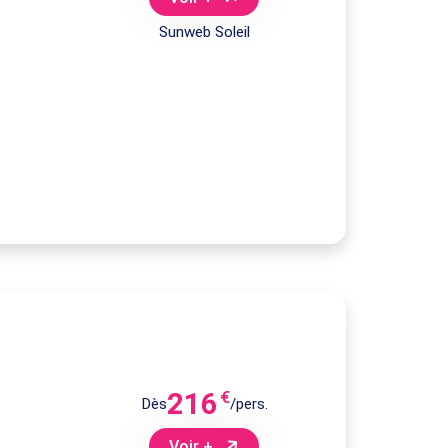
Sunweb Soleil
216
€
Dès
/pers.
Voir +