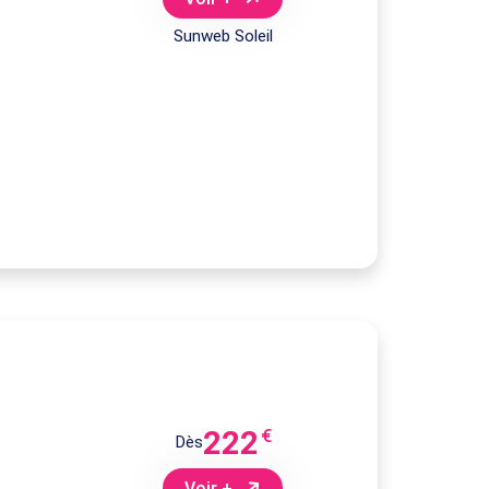
Sunweb Soleil
222
€
Dès
Voir +