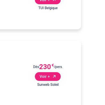
TUI Belgique
230
€
Dès
/pers.
Voir +
Sunweb Soleil