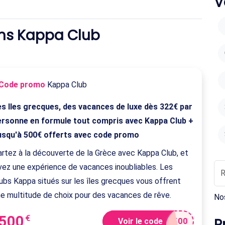
V
ons Kappa Club
Code promo
Kappa Club
es Iles grecques, des vacances de luxe dès 322€ par
ersonne en formule tout compris avec Kappa Club +
usqu'à 500€ offerts avec code promo
rtez à la découverte de la Grèce avec Kappa Club, et
vez une expérience de vacances inoubliables. Les
ubs Kappa situés sur les îles grecques vous offrent
e multitude de choix pour des vacances de rêve.
No
-500
€
P
Voir le code
500