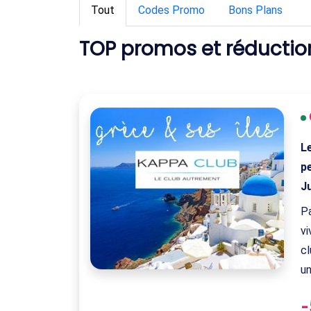
Tout
Codes Promo
Bons Plans
TOP promos et réducti
L
p
J
Pa
vi
cl
un