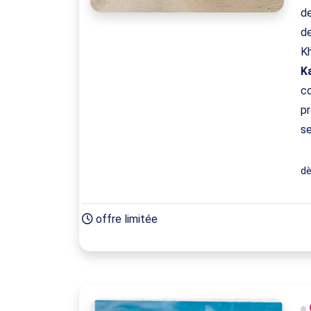
d
de
Kh
K
co
pr
se
d
offre limitée