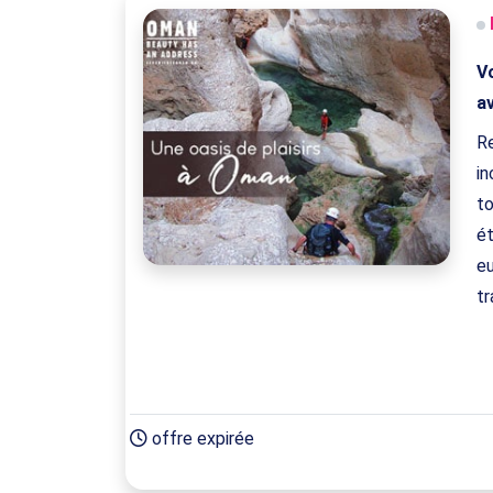
V
a
R
in
t
ét
eu
tr
offre expirée