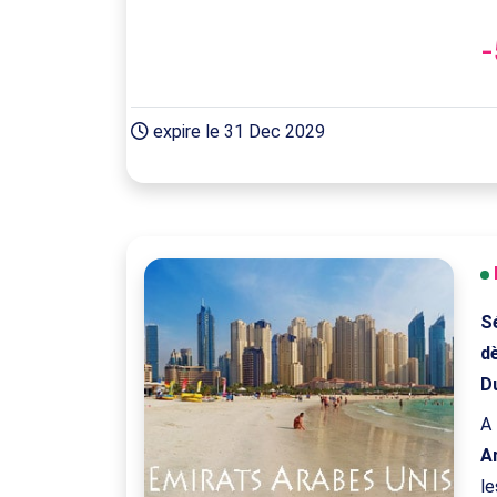
expire le 31 Dec 2029
S
d
D
A 
A
le