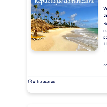
V
d
Ne
no
p
1
co
d
offre expirée