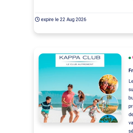
expire le 22 Aug 2026
F
Le
su
bu
p
de
va
sé