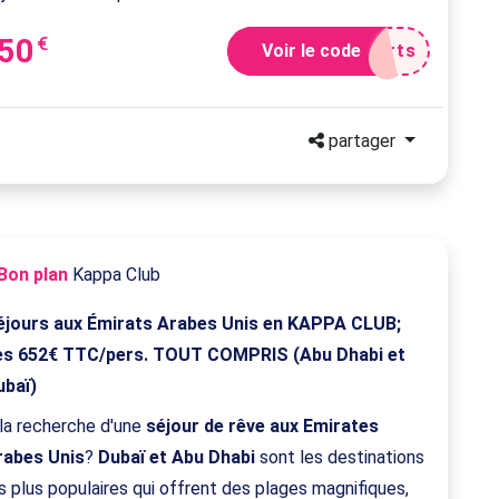
-50
€
Voir le code
rts
partager
Bon plan
Kappa Club
éjours aux Émirats Arabes Unis en KAPPA CLUB;
ès 652€ TTC/pers. TOUT COMPRIS (Abu Dhabi et
ubaï)
la recherche d'une
séjour de rêve aux Emirates
rabes Unis
?
Dubaï et Abu Dhabi
sont les destinations
s plus populaires qui offrent des plages magnifiques,