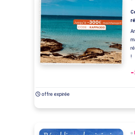
C
r
A
ma
r
!
offre expirée