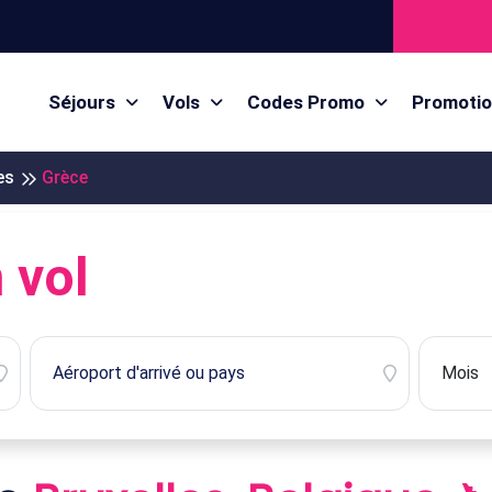
Séjours
Vols
Codes Promo
Promoti
es
Grèce
 vol