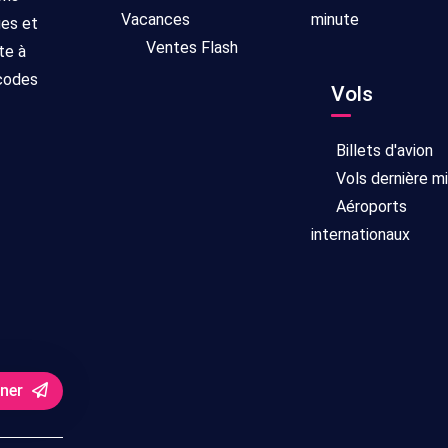
Vacances
minute
ges et
Ventes Flash
te à
 codes
Vols
Billets d'avion
Vols dernière m
Aéroports
internationaux
nner