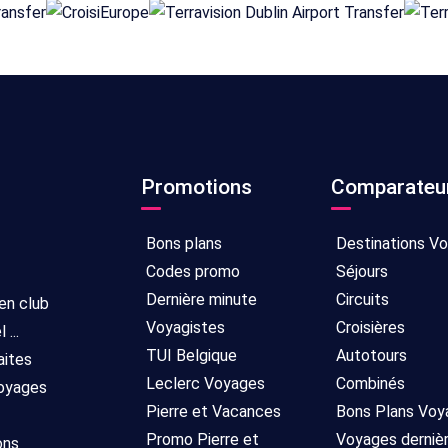
Promotions
Comparateu
Bons plans
Destinations V
Codes promo
Séjours
Dernière minute
Circuits
 en club
Voyagistes
Croisières
...
TUI Belgique
Autotours
aites
Leclerc Voyages
Combinés
voyages
Pierre et Vacances
Bons Plans Voy
Promo Pierre et
Voyages derniè
ons