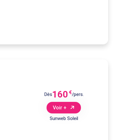
160
€
Dès
/pers.
Voir +
Sunweb Soleil