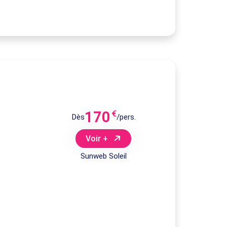
170
€
Dès
/pers.
Voir +
Sunweb Soleil