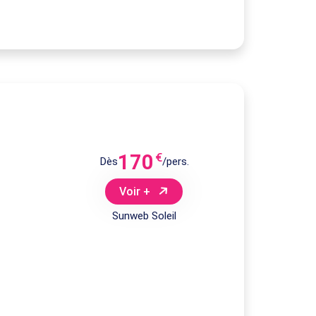
170
€
Dès
/pers.
Voir +
Sunweb Soleil