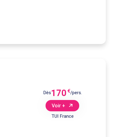
170
€
Dès
/pers.
Voir +
TUI France