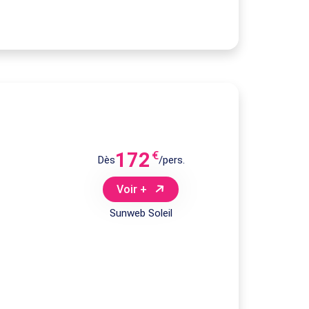
172
€
Dès
/pers.
Voir +
Sunweb Soleil