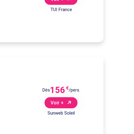
TUI France
156
€
Dès
/pers.
Voir +
Sunweb Soleil