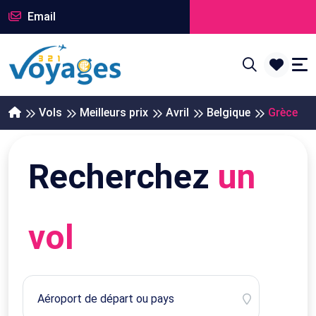
Email
Vols
Meilleurs prix
Avril
Belgique
Grèce
Recherchez
un
vol