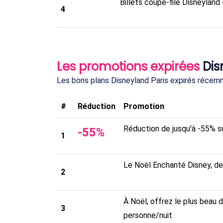
Billets coupe-file Disneyland 
4
Les promotions expirées
Dis
Les bons plans Disneyland Paris expirés récem
#
Réduction
Promotion
Réduction de jusqu'à -55% sur
-
55
%
1
Le Noël Enchanté Disney, des
2
À Noël, offrez le plus beau 
3
personne/nuit