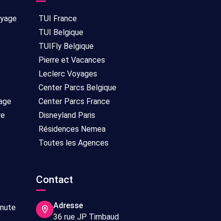
oyage
TUI France
TUI Belgique
TUIFly Belgique
Pierre et Vacances
Leclerc Voyages
Center Parcs Belgique
age
Center Parcs France
re
Disneyland Paris
Résidences Nemea
Toutes les Agences
Contact
Adresse
inute
36 rue JP Timbaud