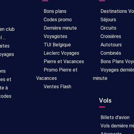
Bons plans
Destinations V
Codes promo
Séjours
Dernière minute
Circuits
 en club
Voyagistes
Croisières
...
TUI Belgique
Autotours
aites
Leclerc Voyages
Combinés
voyages
Pierre et Vacances
Bons Plans Voy
Promo Pierre et
Voyages derniè
ons
Vacances
minute
ges et
Ventes Flash
te à
 codes
Vols
Billets d'avion
Vols dernière m