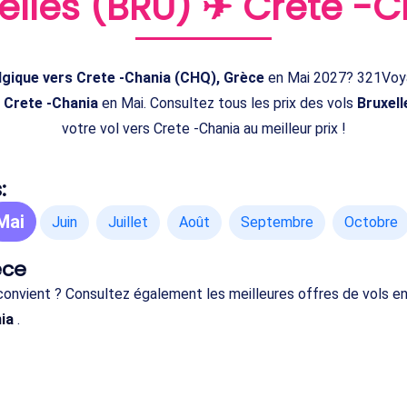
elles (BRU) ✈ Crete -
elgique vers Crete -Chania (CHQ), Grèce
en Mai 2027? 321Voyag
s Crete -Chania
en Mai. Consultez tous les prix des vols
Bruxell
votre vol vers Crete -Chania au meilleur prix !
:
Mai
Juin
Juillet
Août
Septembre
Octobre
èce
s convient ? Consultez également les meilleures offres de vols 
ia
.