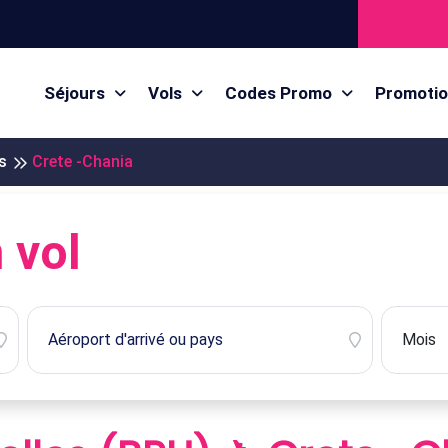
Séjours
Vols
Codes Promo
Promoti
s
Crete -Chania
 vol