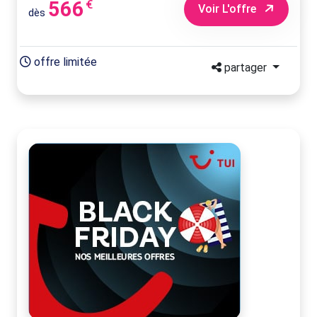
566
€
Voir L'offre
dès
offre limitée
partager