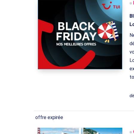
B
Lo
Ne
dé
vo
Lo
ex
to
d
offre expirée