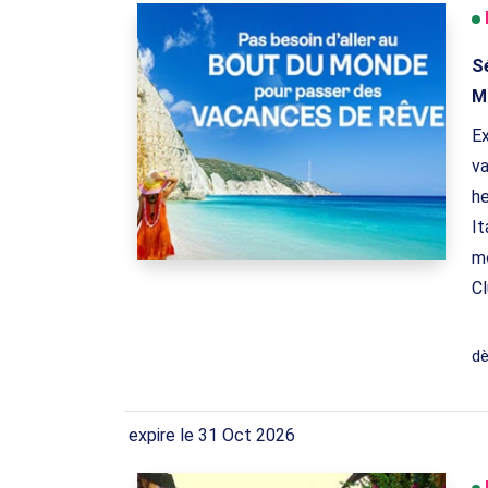
Sé
M
Ex
va
he
It
mo
Cl
d
expire le 31 Oct 2026