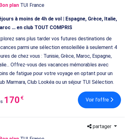
Bon plan
TUI France
jours à moins de 4h de vol | Espagne, Grèce, Italie,
aroc ... en club TOUT COMPRIS
plorez sans plus tarder vos futures destinations de
cances parmi une sélection ensoleillée à seulement 4
ures de chez vous : Tunisie, Grèce, Maroc, Espagne,
alie... Offrez-vous des vacances mémorables avec
ins de fatigue pour votre voyage en optant pour un
ub Marmara, Club Lookéa ou un séjour TUI Sélection.
170
€
Voir l'offre
ès
partager
Bon plan
TUI France