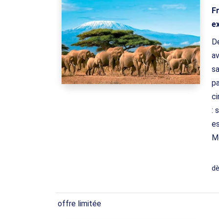
Fr
e
Dé
av
sa
pa
ci
: 
es
M
d
offre limitée