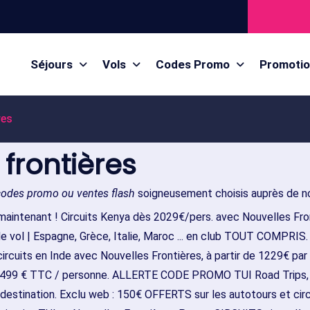
Séjours
Vols
Codes Promo
Promoti
res
 frontières
codes promo ou ventes flash
soigneusement choisis auprès de no
maintenant ! Circuits Kenya dès 2029€/pers. avec Nouvelles Front
de vol | Espagne, Grèce, Italie, Maroc ... en club TOUT COMPRIS
 circuits en Inde avec Nouvelles Frontières, à partir de 1229€ par
 499 € TTC / personne. ALLERTE CODE PROMO TUI Road Trips, Cir
destination. Exclu web : 150€ OFFERTS sur les autotours et cir