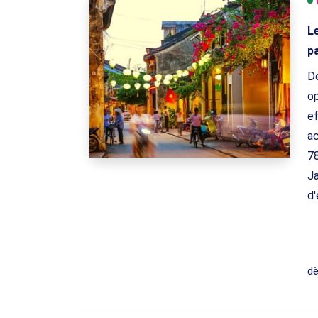
L
p
Dé
op
ef
ac
78
Ja
d'
d