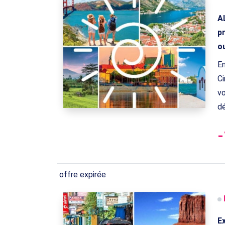
A
pr
o
Em
Ci
vo
d
offre expirée
E