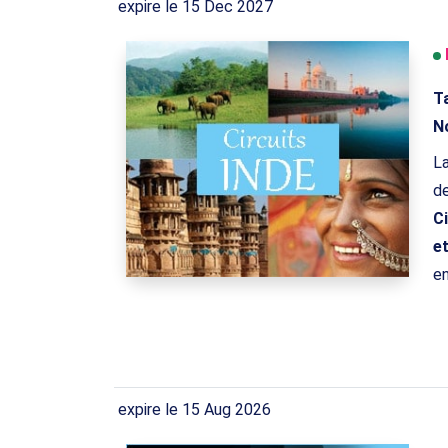
expire le 15 Dec 2027
Ta
No
La
de
Ci
et
en
expire le 15 Aug 2026