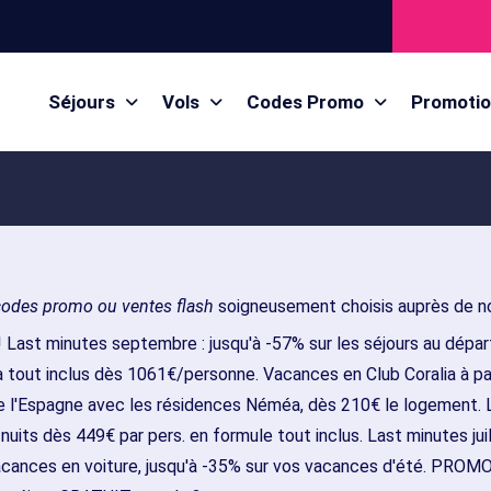
Séjours
Vols
Codes Promo
Promoti
codes promo ou ventes flash
soigneusement choisis auprès de no
! Last minutes septembre : jusqu'à -57% sur les séjours au départ
lia tout inclus dès 1061€/personne. Vacances en Club Coralia à p
de l'Espagne avec les résidences Néméa, dès 210€ le logement. 
uits dès 449€ par pers. en formule tout inclus. Last minutes juille
cances en voiture, jusqu'à -35% sur vos vacances d'été. PROMO