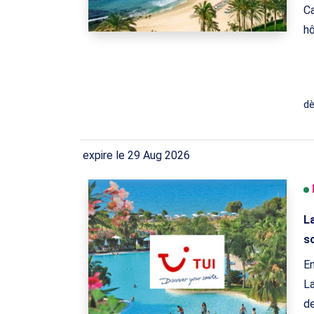
Ca
hô
d
expire le 29 Aug 2026
La
so
En
La
de