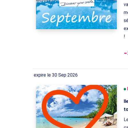
va
mo
s
ex
!
expire le 30 Sep 2026
Il
t
Le
ca