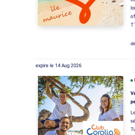
lo
of
TT
d
expire le 14 Aug 2026
Va
p
Le
sé
Tu