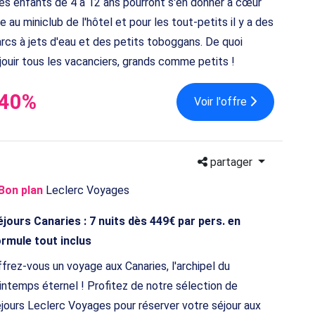
s enfants de 4 à 12 ans pourront s'en donner à cœur
ie au miniclub de l'hôtel et pour les tout-petits il y a des
rcs à jets d'eau et des petits toboggans. De quoi
jouir tous les vacanciers, grands comme petits !
-40%
Voir l'offre
partager
Bon plan
Leclerc Voyages
jours Canaries : 7 nuits dès 449€ par pers. en
rmule tout inclus
frez-vous un voyage aux Canaries, l'archipel du
intemps éternel ! Profitez de notre sélection de
jours Leclerc Voyages pour réserver votre séjour aux