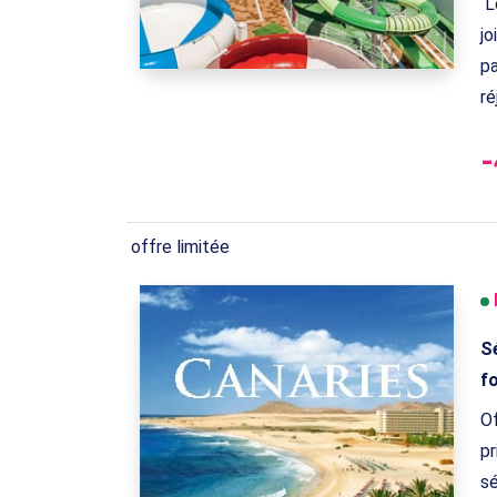
Le
jo
pa
ré
offre limitée
Sé
fo
Of
pr
sé