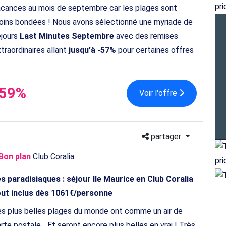
cances au mois de septembre car les plages sont
ins bondées ! Nous avons sélectionné une myriade de
éjours
Last Minutes Septembre
avec des remises
traordinaires allant
jusqu'à -57%
pour certaines offres
-59%
Voir l'offre
partager
Bon plan
Club Coralia
es paradisiaques : séjour Ile Maurice en Club Coralia
out inclus dès 1061€/personne
s plus belles plages du monde ont comme un air de
rte postale... Et seront encore plus belles en vrai ! Très