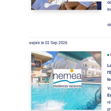
de
in
d
expire le 02 Sep 2026
L
l
l
V
E
ré
pr