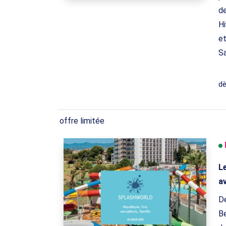
de
Hi
et
Sa
d
offre limitée
L
a
Dé
Be