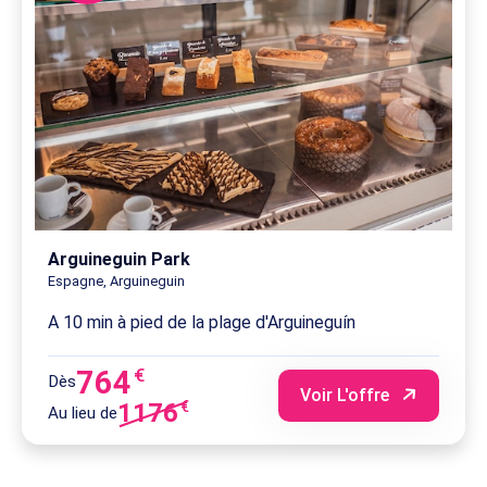
Arguineguin Park
Espagne, Arguineguin
A 10 min à pied de la plage d'Arguineguín
764
€
Dès
Voir L'offre
1176
€
Au lieu de