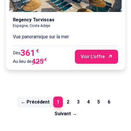
Regency Torviscas
Espagne, Costa Adeje
Vue panoramique sur la mer
361
€
Dès
Voir L'offre
425
€
Au lieu de
(current)
← Précédent
1
2
3
4
5
6
Suivant →