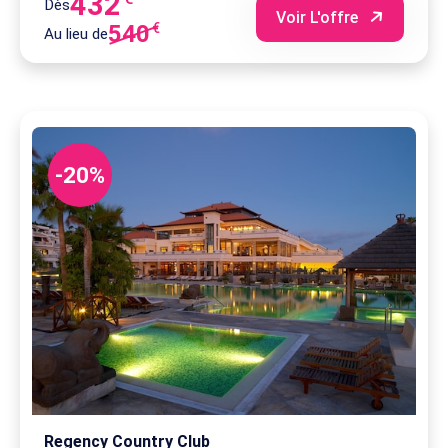
432
Dès
Voir L'offre
540
€
Au lieu de
-20%
Regency Country Club