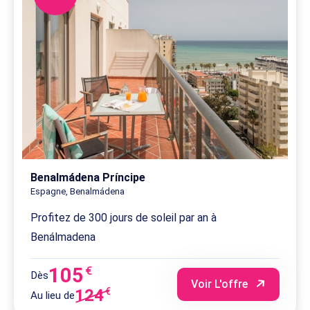
Benalmádena Príncipe
Espagne, Benalmádena
Profitez de 300 jours de soleil par an à
Benálmadena
105
€
Dès
Voir L'offre
124
€
Au lieu de