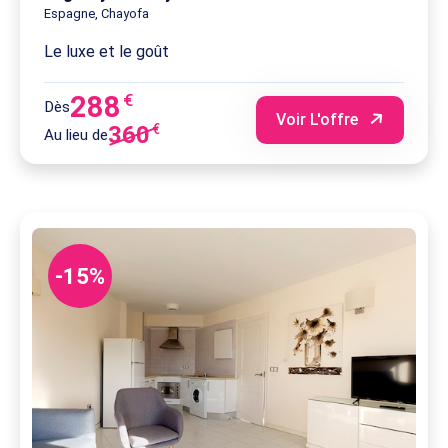
Espagne, Chayofa
Le luxe et le goût
288
€
Dès
Voir L'offre
360
€
Au lieu de
-15%