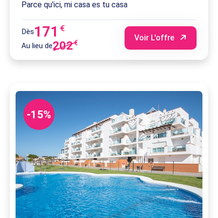
Parce qu'ici, mi casa es tu casa
171
€
Dès
Voir L'offre
202
€
Au lieu de
-15%