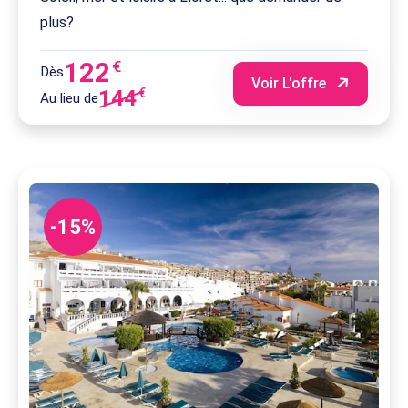
plus?
122
€
Dès
Voir L'offre
144
€
Au lieu de
-15%