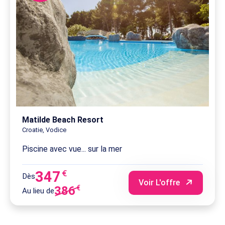
Matilde Beach Resort
Croatie, Vodice
Piscine avec vue... sur la mer
347
€
Dès
Voir L'offre
386
€
Au lieu de