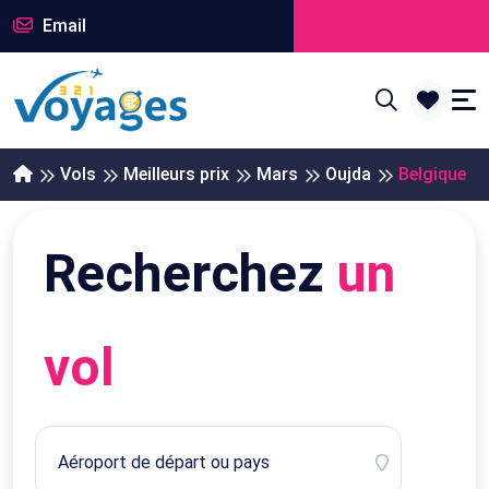
Email
Vols
Meilleurs prix
Mars
Oujda
Belgique
Recherchez
un
vol