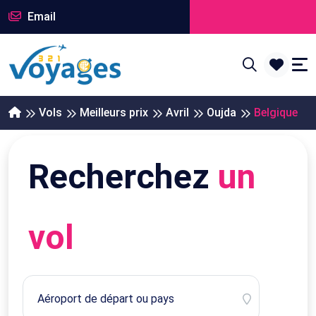
Email
Vols
Meilleurs prix
Avril
Oujda
Belgique
Recherchez
un
vol