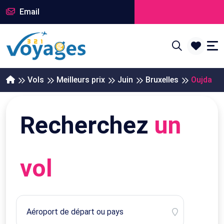
Email
Vols
Meilleurs prix
Juin
Bruxelles
Oujda
Recherchez
un
vol