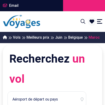
Email
Vols
Meilleurs prix
Juin
Belgique
Maroc
Recherchez
un
vol