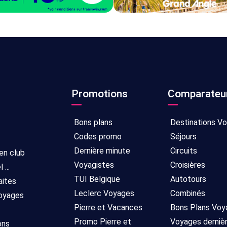
Promotions
Comparateu
Bons plans
Destinations V
Codes promo
Séjours
Dernière minute
Circuits
 en club
Voyagistes
Croisières
...
TUI Belgique
Autotours
aites
Leclerc Voyages
Combinés
voyages
Pierre et Vacances
Bons Plans Voy
Promo Pierre et
Voyages derniè
ons