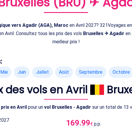
Bruxelles (BRU) ✈ Agad
lgique vers Agadir (AGA), Maroc
en Avril 2027? 321Voyages en 
n Avril. Consultez tous les prix des vols
Bruxelles ✈ Agadir
en 
meilleur prix !
:
Mai
Juin
Juillet
Août
Septembre
Octobre
x des vols en Avril
Brux
prix en Avril
pour un
vol Bruxelles - Agadir
sur un total de 13 
2027
169.99
€
p.p.