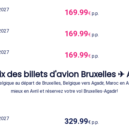
2027
169.99
€
p.p.
2027
169.99
€
p.p.
2027
169.99
€
p.p.
ix des billets d'avion Bruxelles ✈
lgique au départ de Bruxelles, Belgique vers Agadir, Maroc en Av
mieux en Avril et réservez votre vol Bruxelles-Agadir!
2027
329.99
€
p.p.