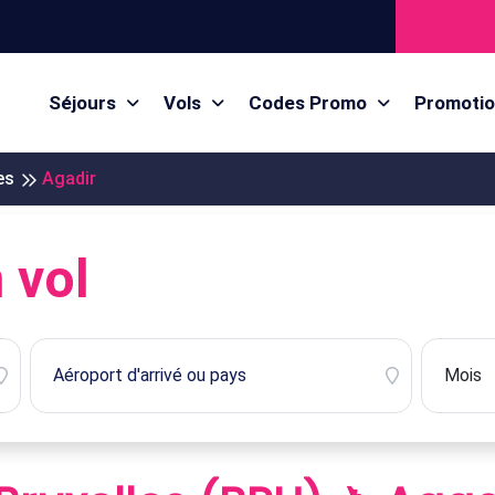
Séjours
Vols
Codes Promo
Promoti
es
Agadir
 vol