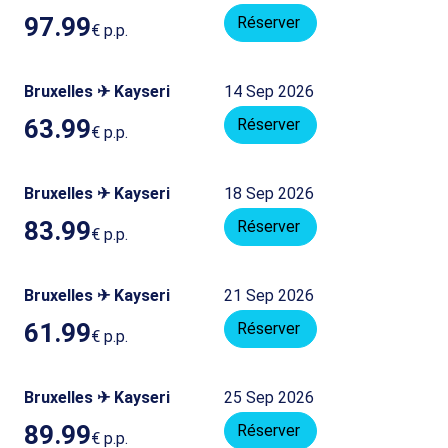
97.99
Réserver
€
p.p.
Bruxelles ✈ Kayseri
14 Sep 2026
63.99
Réserver
€
p.p.
Bruxelles ✈ Kayseri
18 Sep 2026
83.99
Réserver
€
p.p.
Bruxelles ✈ Kayseri
21 Sep 2026
61.99
Réserver
€
p.p.
Bruxelles ✈ Kayseri
25 Sep 2026
89.99
Réserver
€
p.p.