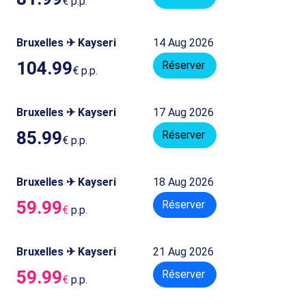
€
p.p.
Bruxelles ✈ Kayseri
14 Aug 2026
104.99
Réserver
€
p.p.
Bruxelles ✈ Kayseri
17 Aug 2026
85.99
Réserver
€
p.p.
Bruxelles ✈ Kayseri
18 Aug 2026
59.99
Réserver
€
p.p.
Bruxelles ✈ Kayseri
21 Aug 2026
59.99
Réserver
€
p.p.