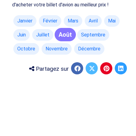
d'acheter votre billet d'avion au meilleur prix !
Janvier
Février
Mars
Avril
Mai
Août
Juin
Juillet
Septembre
Octobre
Novembre
Décembre
Partagez sur