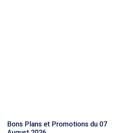
Bons Plans et Promotions du 07
August 2026