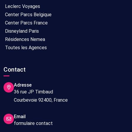
Leclerc Voyages
Center Parcs Belgique
Center Parcs France
Disneyland Paris
Résidences Nemea
Toutes les Agences
Contact
Adresse
36 rue JP Timbaud
Courbevoie 92400, France
Email
formulaire contact