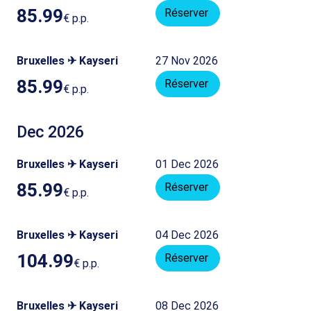
85.99
Réserver
€
p.p.
Bruxelles ✈ Kayseri
27 Nov 2026
85.99
Réserver
€
p.p.
Dec 2026
Bruxelles ✈ Kayseri
01 Dec 2026
85.99
Réserver
€
p.p.
Bruxelles ✈ Kayseri
04 Dec 2026
104.99
Réserver
€
p.p.
Bruxelles ✈ Kayseri
08 Dec 2026