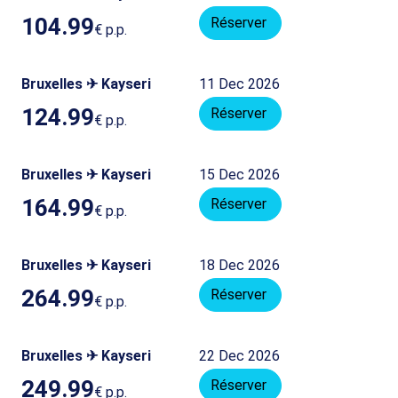
104.99
Réserver
€
p.p.
Bruxelles ✈ Kayseri
11 Dec 2026
124.99
Réserver
€
p.p.
Bruxelles ✈ Kayseri
15 Dec 2026
164.99
Réserver
€
p.p.
Bruxelles ✈ Kayseri
18 Dec 2026
264.99
Réserver
€
p.p.
Bruxelles ✈ Kayseri
22 Dec 2026
249.99
Réserver
€
p.p.