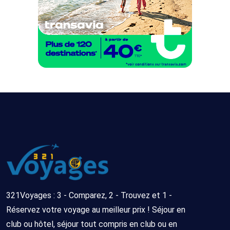
321Voyages : 3 - Comparez, 2 - Trouvez et 1 -
Réservez votre voyage au meilleur prix ! Séjour en
club ou hôtel, séjour tout compris en club ou en