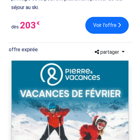
séjour au ski.
203
€
Voir l'offre
dès
offre expirée
partager