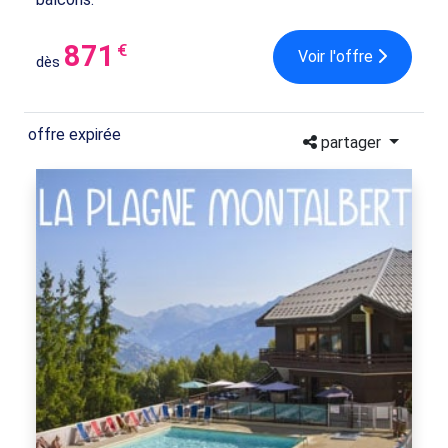
871
€
Voir l'offre
dès
offre expirée
partager