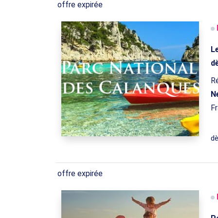
offre expirée
L
d
R
N
Fr
d
offre expirée