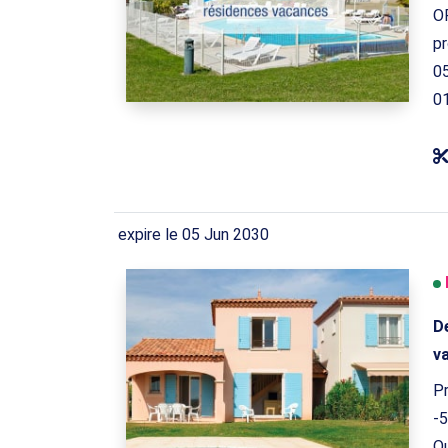
O
pr
05
0
expire le 05 Jun 2030
De
v
Pr
-5
Qu