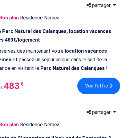
partager
Bon plan
Résidence Néméa
e Parc Naturel des Calanques, location vacances
ès 483€/logement
éservez dès maintenant votre
location vacances
emea
et passez un séjour unique dans le sud de la
ance en visitant le
Parc Naturel des Calanques
!
483
€
Voir l'offre
ès
partager
Bon plan
Résidence Néméa