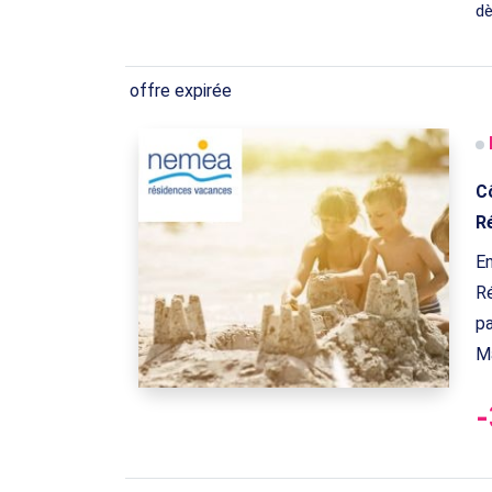
d
offre expirée
Cô
R
En
Ré
pa
Ma