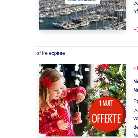
co
of
-
offre expirée
N
N
Po
ca
vo
de
Né