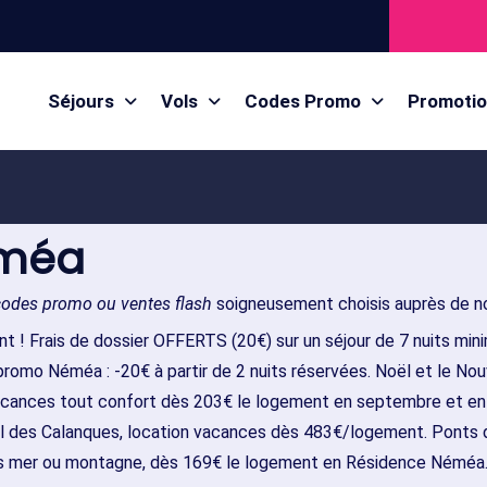
Séjours
Vols
Codes Promo
Promoti
éméa
codes promo ou ventes flash
soigneusement choisis auprès de no
nt ! Frais de dossier OFFERTS (20€) sur un séjour de 7 nuits min
omo Néméa : -20€ à partir de 2 nuits réservées. Noël et le No
cances tout confort dès 203€ le logement en septembre et en o
 des Calanques, location vacances dès 483€/logement. Ponts 
es mer ou montagne, dès 169€ le logement en Résidence Néméa. 