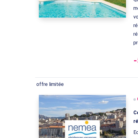
mê
vo
ré
ré
pr
offre limitée
C
r
Ec