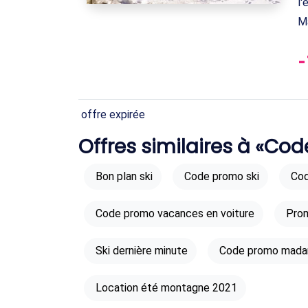
l'
M
offre expirée
Offres similaires à «Co
Bon plan ski
Code promo ski
Cod
Code promo vacances en voiture
Prom
Ski dernière minute
Code promo mada
Location été montagne 2021