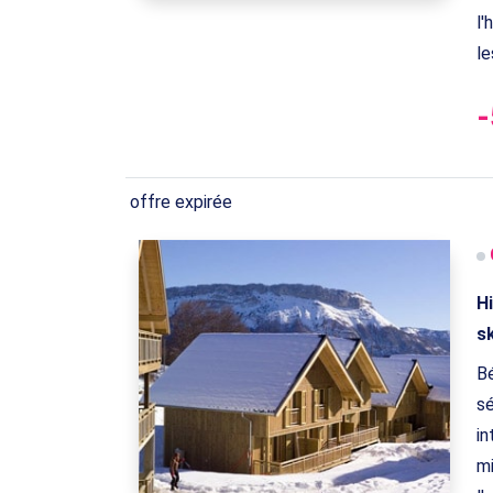
l'
le
offre expirée
H
s
Bé
sé
in
mi