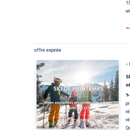
13
un
offre expirée
Sk
s
⛷ 
pr
ré
ré
Qu