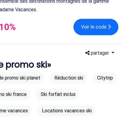
ensemble des destinations montagnes de la gamme
adame Vacances.
-10%
Voir le code
partager
de promo ski»
e promo ski planet
Réduction ski
Citytrip
o ski france
Ski forfait inclus
me vacances
Locations vacances ski