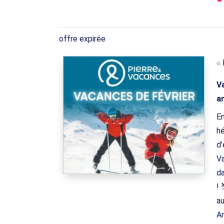
offre expirée
Va
an
En
hé
d’
Va
da
! 
au
Ar