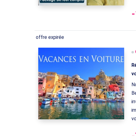
offre expirée
R
vo
No
Be
ir
im
vo
-