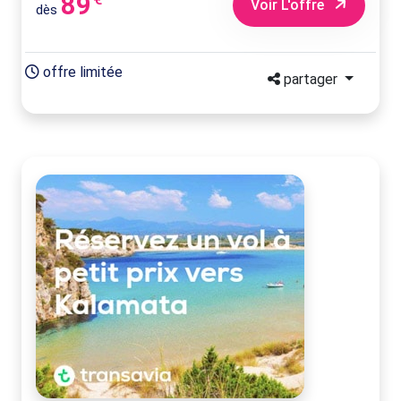
89
Voir L'offre
dès
offre limitée
partager