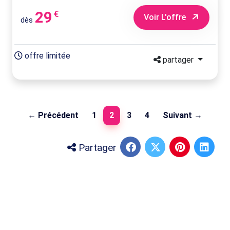
29
€
Voir L'offre
dès
offre limitée
partager
(current)
← Précédent
1
2
3
4
Suivant →
Partager