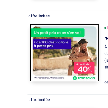
offre limitée
No
À 
de
(l
si
d
offre limitée