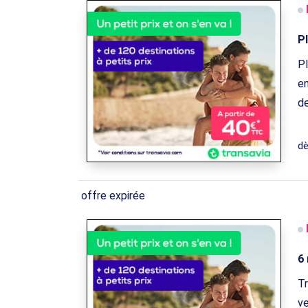
P
Pl
en
de
d
offre expirée
6 
Tr
ve