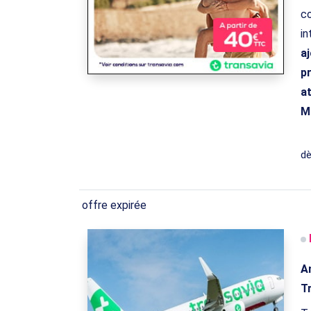
co
in
aj
p
at
Ma
d
offre expirée
An
T