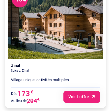
Zinal
Suisse, Zinal
Village unique, activités multiples
173
€
Dès
Voir L'offre
204
€
Au lieu de