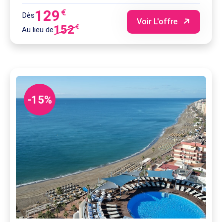
129
€
Dès
Voir L'offre
152
€
Au lieu de
-15%