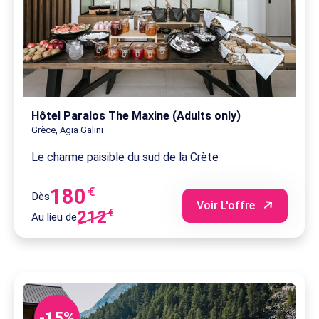
Hôtel Paralos The Maxine (Adults only)
Grèce, Agia Galini
Le charme paisible du sud de la Crète
180
€
Dès
Voir L'offre
212
€
Au lieu de
-15%