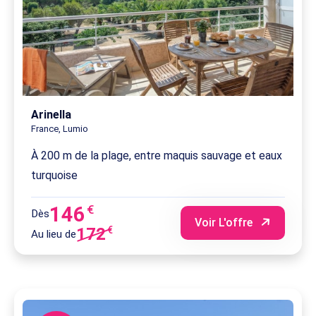
Arinella
France, Lumio
À 200 m de la plage, entre maquis sauvage et eaux
turquoise
146
€
Dès
Voir L'offre
172
€
Au lieu de