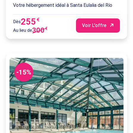
Votre hébergement idéal à Santa Eulalia del Río
255
€
Dès
Voir L'offre
300
€
Au lieu de
-15%