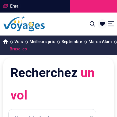
Email
Vols
Meilleurs prix
Septembre
Marsa Alam
Bruxelles
Recherchez
un
vol