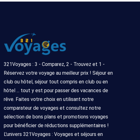
321Voyages : 3 - Comparez, 2 - Trouvez et 1 -
Réservez votre voyage au meilleur prix ! Séjour en
club ou hôtel, séjour tout compris en club ou en
hôtel ... tout y est pour passer des vacances de
rêve. Faites votre choix en utilisant notre
comparateur de voyages et consultez notre
sélection de bons plans et promotions voyages
pour bénéficier de réductions supplémentaires !
L'univers 321Voyages : Voyages et séjours en