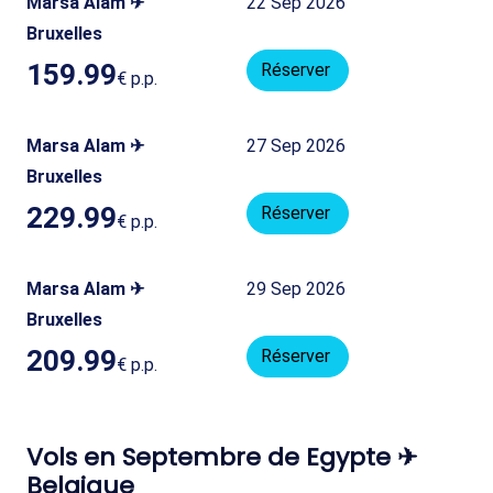
Marsa Alam ✈
22 Sep 2026
Bruxelles
159.99
Réserver
€
p.p.
Marsa Alam ✈
27 Sep 2026
Bruxelles
229.99
Réserver
€
p.p.
Marsa Alam ✈
29 Sep 2026
Bruxelles
209.99
Réserver
€
p.p.
Vols en Septembre de Egypte ✈
Belgique