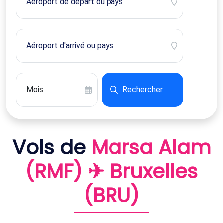
Rechercher
Vols de
Marsa Alam
(RMF) ✈ Bruxelles
(BRU)