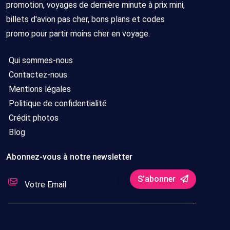
promotion, voyages de dernière minute à prix mini,
billets d'avion pas cher, bons plans et codes
promo pour partir moins cher en voyage.
Qui sommes-nous
Contactez-nous
Mentions légales
Politique de confidentialité
Crédit photos
Blog
Abonnez-vous à notre newsletter
S'abonner