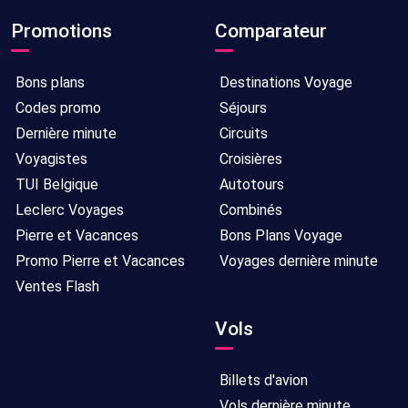
Promotions
Comparateur
Bons plans
Destinations Voyage
Codes promo
Séjours
Dernière minute
Circuits
Voyagistes
Croisières
TUI Belgique
Autotours
Leclerc Voyages
Combinés
Pierre et Vacances
Bons Plans Voyage
Promo Pierre et Vacances
Voyages dernière minute
Ventes Flash
Vols
Billets d'avion
Vols dernière minute