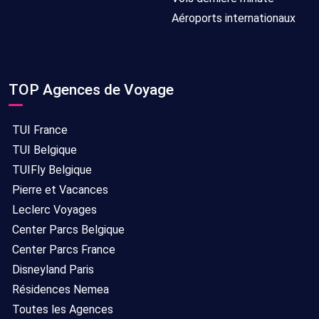
Aéroports internationaux
TOP Agences de Voyage
TUI France
TUI Belgique
TUIFly Belgique
Pierre et Vacances
Leclerc Voyages
Center Parcs Belgique
Center Parcs France
Disneyland Paris
Résidences Nemea
Toutes les Agences