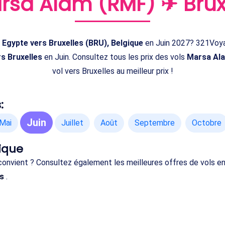
rsa Alam (RMF) ✈ Brux
 Egypte vers Bruxelles (BRU), Belgique
en Juin 2027? 321Voya
s Bruxelles
en Juin. Consultez tous les prix des vols
Marsa Ala
vol vers Bruxelles au meilleur prix !
:
Juin
Mai
Juillet
Août
Septembre
Octobre
ique
 convient ? Consultez également les meilleures offres de vols e
es
.