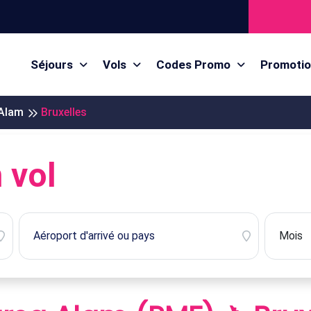
Séjours
Vols
Codes Promo
Promoti
Alam
Bruxelles
 vol