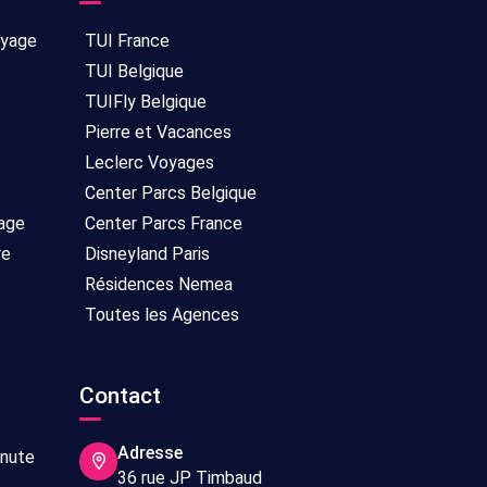
oyage
TUI France
TUI Belgique
TUIFly Belgique
Pierre et Vacances
Leclerc Voyages
Center Parcs Belgique
age
Center Parcs France
re
Disneyland Paris
Résidences Nemea
Toutes les Agences
Contact
Adresse
inute
36 rue JP Timbaud