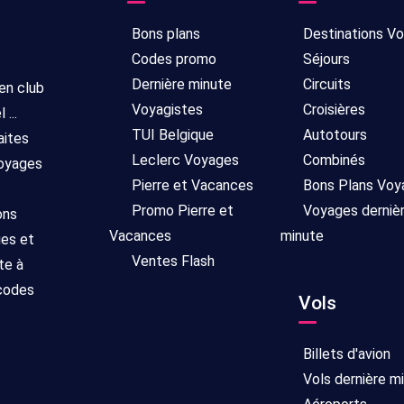
Bons plans
Destinations V
Codes promo
Séjours
Dernière minute
Circuits
 en club
Voyagistes
Croisières
...
TUI Belgique
Autotours
aites
Leclerc Voyages
Combinés
voyages
Pierre et Vacances
Bons Plans Voy
Promo Pierre et
Voyages derniè
ons
Vacances
minute
ges et
Ventes Flash
te à
 codes
Vols
Billets d'avion
Vols dernière m