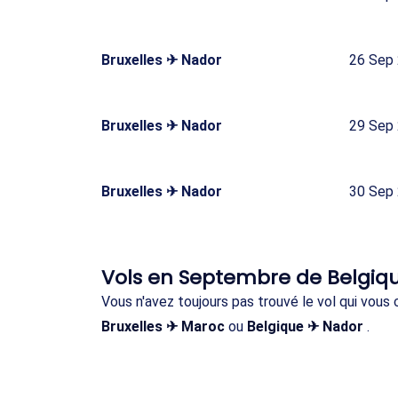
Bruxelles ✈ Nador
26 Sep
Bruxelles ✈ Nador
29 Sep
Bruxelles ✈ Nador
30 Sep
Vols en Septembre de Belgiq
Vous n'avez toujours pas trouvé le vol qui vou
Bruxelles ✈ Maroc
ou
Belgique ✈ Nador
.