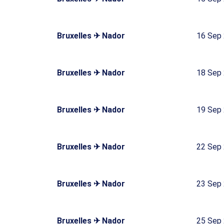
Bruxelles ✈ Nador
16 Sep
Bruxelles ✈ Nador
18 Sep
Bruxelles ✈ Nador
19 Sep
Bruxelles ✈ Nador
22 Sep
Bruxelles ✈ Nador
23 Sep
Bruxelles ✈ Nador
25 Sep