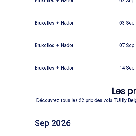
Bruxelles ✈ Nador
02 Sep
Bruxelles ✈ Nador
03 Sep
Bruxelles ✈ Nador
07 Sep
Bruxelles ✈ Nador
14 Sep
Les pr
Découvrez tous les 22 prix des vols TUIfly Bel
Sep 2026