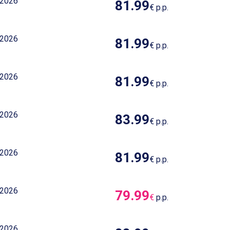
 2026
81.99
€
p.p.
 2026
81.99
€
p.p.
 2026
81.99
€
p.p.
 2026
83.99
€
p.p.
 2026
81.99
€
p.p.
 2026
79.99
€
p.p.
 2026