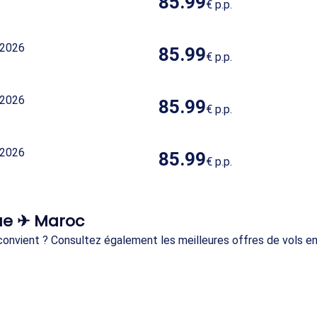
85.99
€
p.p.
 2026
85.99
€
p.p.
 2026
85.99
€
p.p.
 2026
85.99
€
p.p.
ue ✈ Maroc
s convient ? Consultez également les meilleures offres de vols