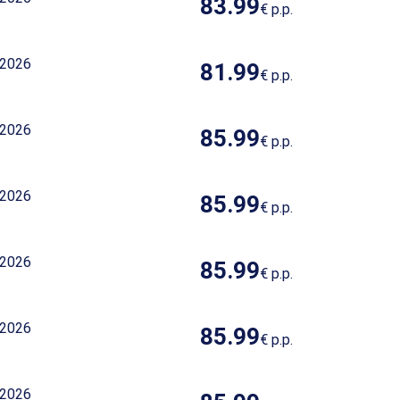
83.99
€
p.p.
 2026
81.99
€
p.p.
 2026
85.99
€
p.p.
 2026
85.99
€
p.p.
 2026
85.99
€
p.p.
 2026
85.99
€
p.p.
 2026