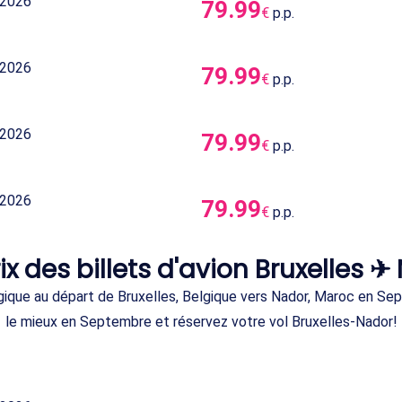
 2026
79.99
€
p.p.
 2026
79.99
€
p.p.
 2026
79.99
€
p.p.
 2026
79.99
€
p.p.
ix des billets d'avion Bruxelles 
gique au départ de Bruxelles, Belgique vers Nador, Maroc en Se
le mieux en Septembre et réservez votre vol Bruxelles-Nador!