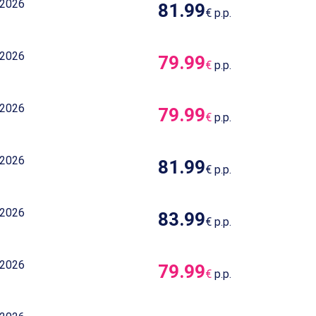
 2026
81.99
€
p.p.
 2026
79.99
€
p.p.
 2026
79.99
€
p.p.
 2026
81.99
€
p.p.
 2026
83.99
€
p.p.
 2026
79.99
€
p.p.