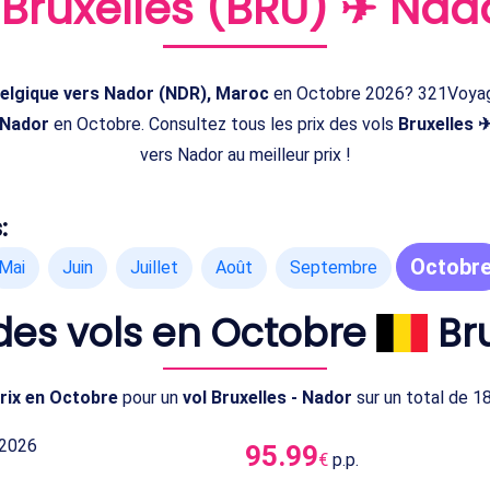
e
Bruxelles (BRU) ✈ Nad
 Belgique vers Nador (NDR), Maroc
en Octobre 2026? 321Voyage
 Nador
en Octobre. Consultez tous les prix des vols
Bruxelles 
vers Nador au meilleur prix !
:
Octobr
Mai
Juin
Juillet
Août
Septembre
 des vols en Octobre
Br
prix en Octobre
pour un
vol Bruxelles - Nador
sur un total de 18
 2026
95.99
€
p.p.