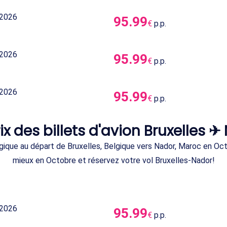
 2026
95.99
€
p.p.
 2026
95.99
€
p.p.
 2026
95.99
€
p.p.
ix des billets d'avion Bruxelles 
gique au départ de Bruxelles, Belgique vers Nador, Maroc en Oct
mieux en Octobre et réservez votre vol Bruxelles-Nador!
 2026
95.99
€
p.p.