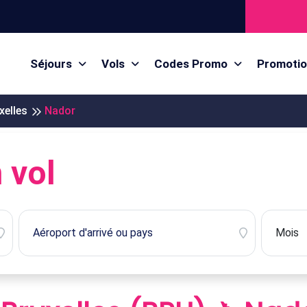
Séjours
Vols
Codes Promo
Promoti
xelles
Nador
 vol