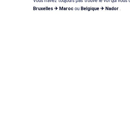
Vous n'avez toujours pas trouvé le vol qui vou
Bruxelles ✈ Maroc
ou
Belgique ✈ Nador
.