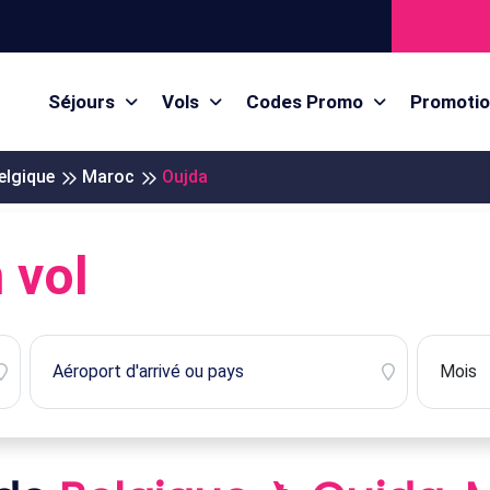
Séjours
Vols
Codes Promo
Promoti
elgique
Maroc
Oujda
 vol