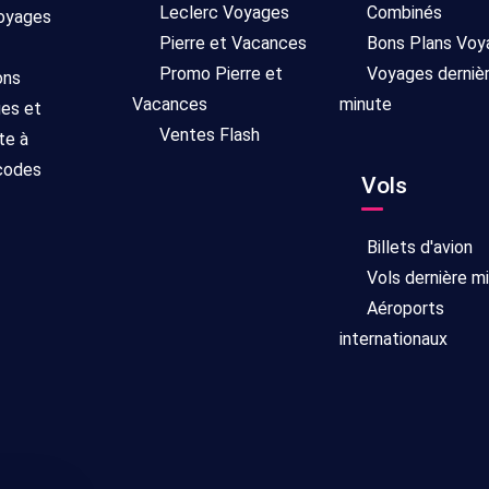
Leclerc Voyages
Combinés
voyages
Pierre et Vacances
Bons Plans Voy
Promo Pierre et
Voyages derniè
ons
Vacances
minute
ges et
Ventes Flash
te à
 codes
Vols
Billets d'avion
Vols dernière m
Aéroports
internationaux