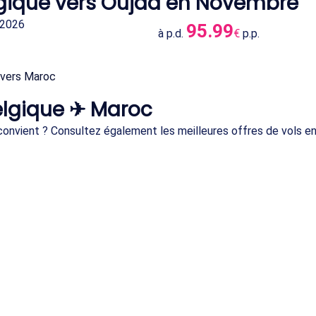
elgique vers Oujda en Novembre
 2026
95.99
à p.d.
€
p.p.
 vers Maroc
elgique ✈ Maroc
s convient ? Consultez également les meilleures offres de vols