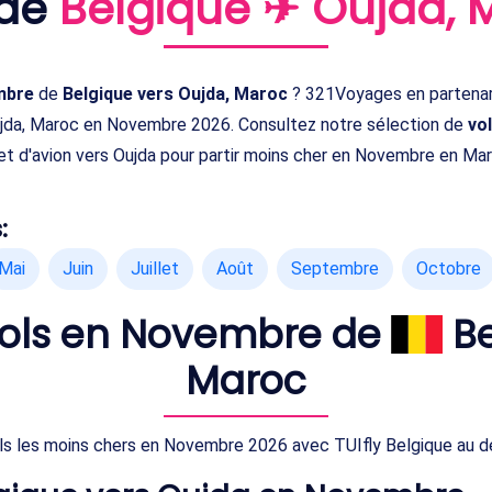
 de
Belgique ✈ Oujda, 
embre
de
Belgique vers Oujda, Maroc
? 321Voyages en partenari
ujda, Maroc en Novembre 2026. Consultez notre sélection de
vo
let d'avion vers Oujda pour partir moins cher en Novembre en Ma
:
Mai
Juin
Juillet
Août
Septembre
Octobre
 vols en Novembre de
Be
Maroc
ls les moins chers en Novembre 2026 avec TUIfly Belgique au dé