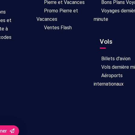
Pierre et Vacances
Bons Plans Voy
Promo Pierre et
Voyages derniè
ons
Vacances
minute
ges et
Ventes Flash
te à
 codes
Vols
Billets d'avion
Vols dernière m
Aéroports
internationaux
nner