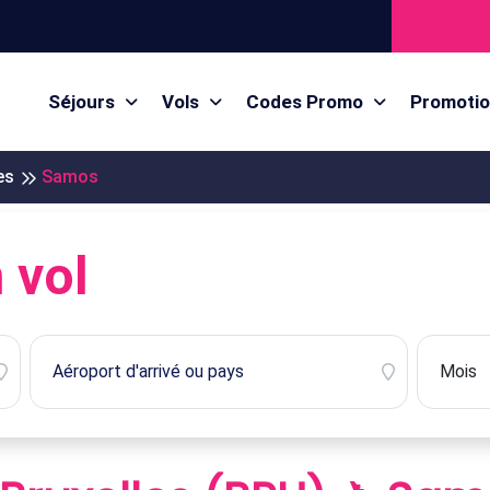
Séjours
Vols
Codes Promo
Promoti
es
Samos
 vol