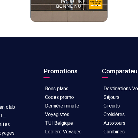
Promotions
Comparateu
Bons plans
Destinations V
Codes promo
Séjours
Dernière minute
Circuits
 en club
Voyagistes
Croisières
...
TUI Belgique
Autotours
aites
Leclerc Voyages
Combinés
voyages