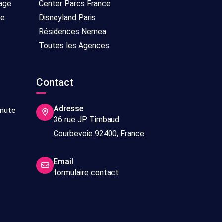
age
Center Parcs France
re
Disneyland Paris
Résidences Nemea
Toutes les Agences
Contact
Adresse
inute
36 rue JP Timbaud
Courbevoie 92400, France
Email
formulaire contact