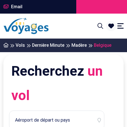
Email
Vols
Dernière Minute
Madère
Belgique
Recherchez
un
vol