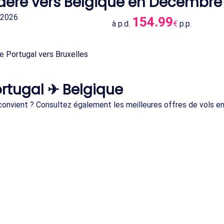
adère vers Belgique en Décembre
 2026
154.99
à p.d.
€
p.p.
de
Portugal vers Bruxelles
rtugal ✈ Belgique
s convient ? Consultez également les meilleures offres de vols