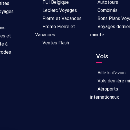
TUI Belgique
Autotours
aites
Leclerc Voyages
Combinés
voyages
Pierre et Vacances
Bons Plans Voy
Promo Pierre et
Voyages derniè
ons
Vacances
minute
ges et
Ventes Flash
te à
 codes
Vols
Billets d'avion
Vols dernière m
Aéroports
internationaux