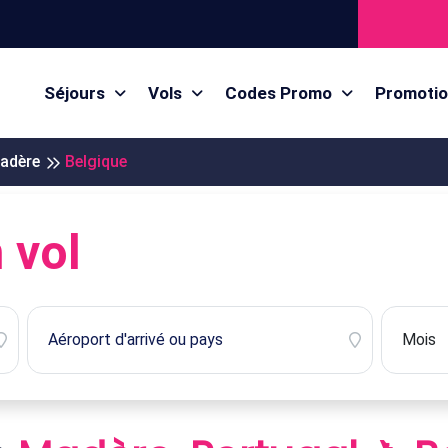
Séjours
Vols
Codes Promo
Promoti
adère
Belgique
 vol