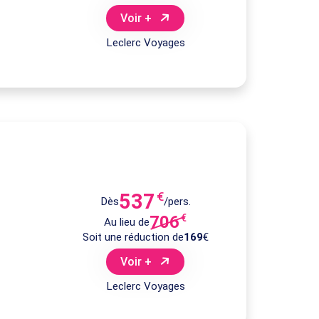
Voir +
Leclerc Voyages
537
€
Dès
/pers.
706
€
Au lieu de
Soit une réduction de
169
€
Voir +
Leclerc Voyages