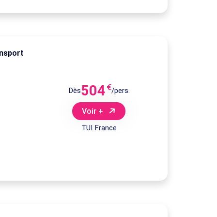
ansport
504
€
Dès
/pers.
Voir +
TUI France