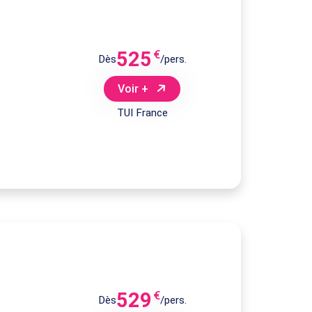
525
€
Dès
/pers.
Voir +
TUI France
529
€
Dès
/pers.