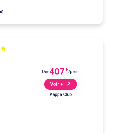
me
407
€
Dès
/pers.
Voir +
Kappa Club