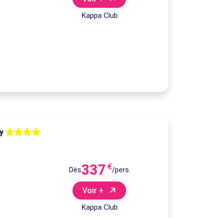
Kappa Club
ly
337
€
Dès
/pers.
Voir +
Kappa Club