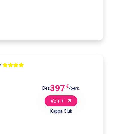
4*
397
€
Dès
/pers.
Voir +
Kappa Club