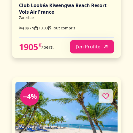
Club Lookéa Kiwengwa Beach Resort -
Vols Air France
Zanzibar
8J/7N
13.03
Tout compris
1905
€
J'en Profite
/pers.
--4%