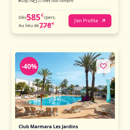
8J/7N
27.09
Tout compris
585
€
Dès
/pers.
J'en Profite
778
€
Au lieu de
-40%
Club Marmara Les Jardins