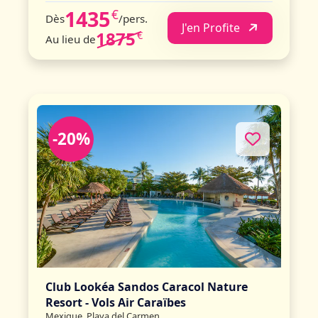
1435
€
Dès
/pers.
J'en Profite
1875
€
Au lieu de
-20%
Club Lookéa Sandos Caracol Nature
Resort - Vols Air Caraïbes
Mexique, Playa del Carmen