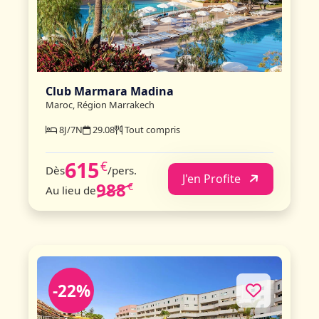
Club Marmara Madina
Maroc, Région Marrakech
8J/7N
29.08
Tout compris
615
€
Dès
/pers.
J'en Profite
988
€
Au lieu de
-22%