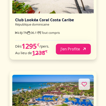
Club Lookéa Coral Costa Caribe
République dominicaine
8J/7N
06.11
Tout compris
1295
€
Dès
/pers.
J'en Profite
1238
€
Au lieu de