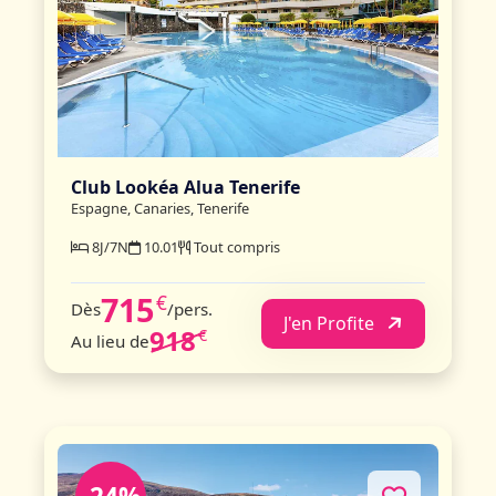
Club Lookéa Alua Tenerife
Espagne, Canaries, Tenerife
8J/7N
10.01
Tout compris
715
€
Dès
/pers.
J'en Profite
918
€
Au lieu de