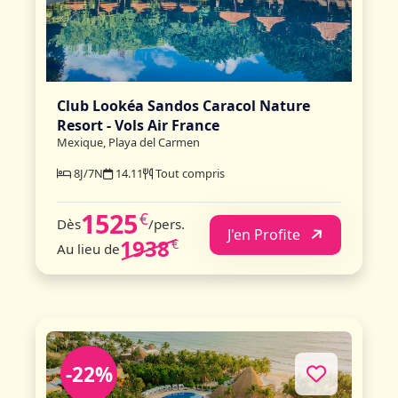
Club Lookéa Sandos Caracol Nature
Resort - Vols Air France
Mexique, Playa del Carmen
8J/7N
14.11
Tout compris
1525
€
Dès
/pers.
J'en Profite
1938
€
Au lieu de
-22%