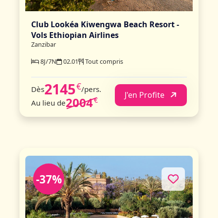
Club Lookéa Kiwengwa Beach Resort -
Vols Ethiopian Airlines
Zanzibar
8J/7N
02.01
Tout compris
2145
€
Dès
/pers.
J'en Profite
2004
€
Au lieu de
-37%