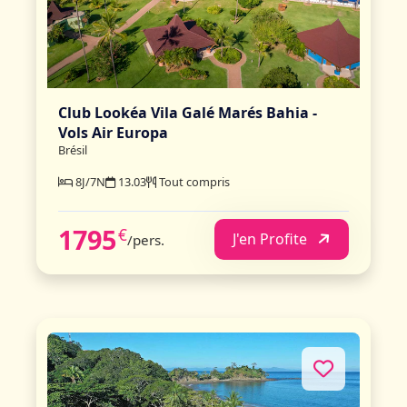
Club Lookéa Vila Galé Marés Bahia -
Vols Air Europa
Brésil
8J/7N
13.03
Tout compris
1795
€
J'en Profite
/pers.