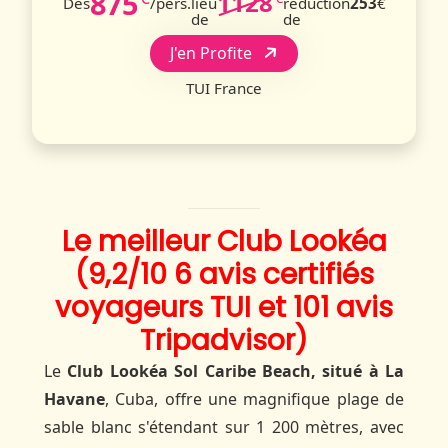
875
1128
Dès
/pers.
lieu
réduction
253
€
de
de
J'en Profite
TUI France
Le meilleur Club Lookéa
(9,2/10 6 avis certifiés
voyageurs TUI et 101 avis
Tripadvisor)
Le
Club Lookéa Sol Caribe Beach, situé à La
Havane
, Cuba, offre une magnifique plage de
sable blanc s'étendant sur 1 200 mètres, avec