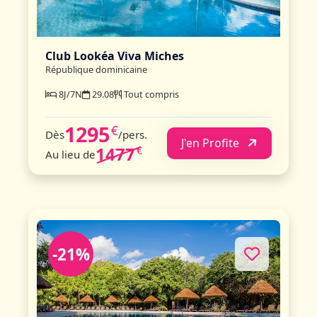
Club Lookéa Viva Miches
République dominicaine
8J/7N
29.08
Tout compris
1295
€
Dès
/pers.
J'en Profite
1477
€
Au lieu de
-21%