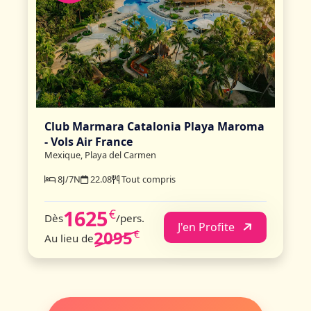
Club Marmara Catalonia Playa Maroma
- Vols Air France
Mexique, Playa del Carmen
8J/7N
22.08
Tout compris
1625
€
Dès
/pers.
J'en Profite
2095
€
Au lieu de