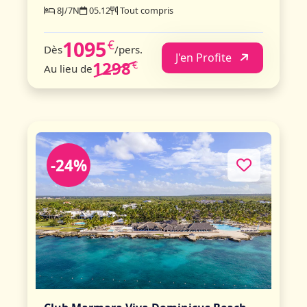
8J/7N
05.12
Tout compris
1095
€
Dès
/pers.
J'en Profite
1298
€
Au lieu de
-24%