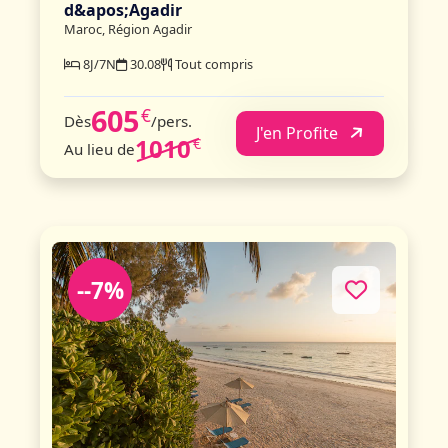
d&apos;Agadir
Maroc, Région Agadir
8J/7N
30.08
Tout compris
605
€
Dès
/pers.
J'en Profite
1010
€
Au lieu de
--7%