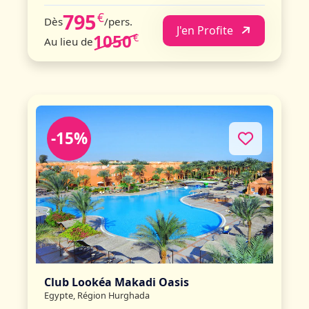
795
€
Dès
/pers.
J'en Profite
1050
€
Au lieu de
-15%
Club Lookéa Makadi Oasis
Egypte, Région Hurghada