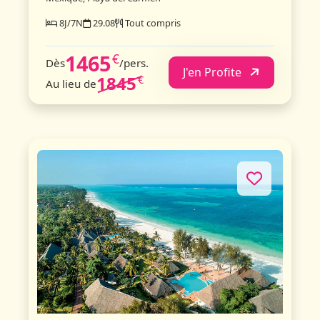
8J/7N
29.08
Tout compris
1465
€
Dès
/pers.
J'en Profite
1845
€
Au lieu de