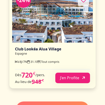
-24%
Club Lookéa Alua Village
Espagne
8J/7N
31.10
Tout compris
720
€
Dès
/pers.
J'en Profite
948
€
Au lieu de