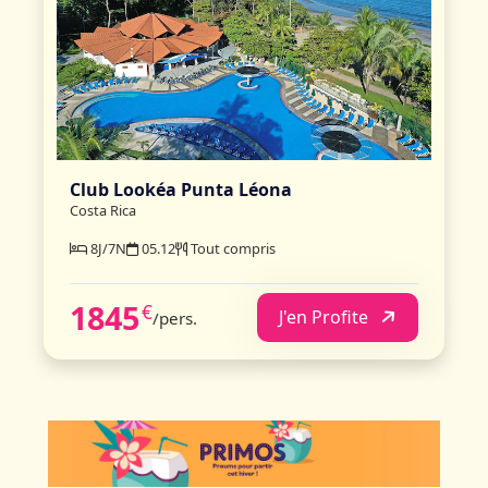
Club Lookéa Punta Léona
Costa Rica
8J/7N
05.12
Tout compris
1845
€
J'en Profite
/pers.