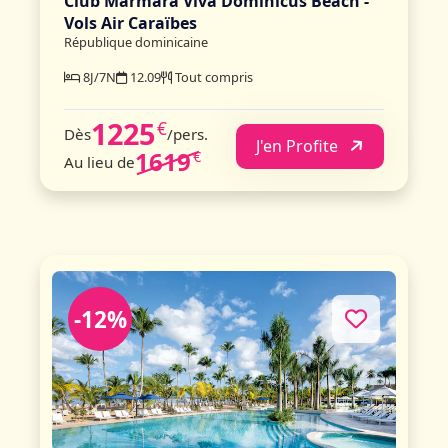
Club Marmara Viva Dominicus Beach -
Vols Air Caraïbes
République dominicaine
8J/7N
12.09
Tout compris
1225
€
Dès
/pers.
J'en Profite
1619
€
Au lieu de
-12%