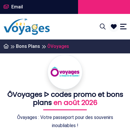
Email
Bons Plans
ÔVoyages
ÔVoyages ᐅ codes promo et bons
plans
en août 2026
Ôvayages : Votre passeport pour des souvenirs
inoubliables !