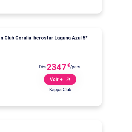
n Club Coralia Iberostar Laguna Azul 5*
2347
€
Dès
/pers.
Voir +
Kappa Club