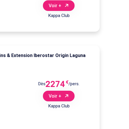
Voir +
Kappa Club
ins & Extension Iberostar Origin Laguna
2274
€
Dès
/pers.
Voir +
Kappa Club