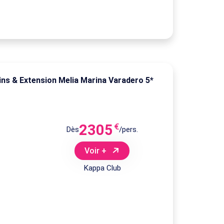
ins & Extension Melia Marina Varadero 5*
2305
€
Dès
/pers.
Voir +
Kappa Club