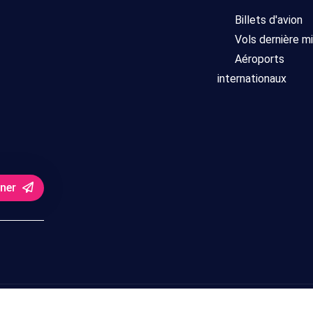
Billets d'avion
Vols dernière m
Aéroports
internationaux
nner
servés.