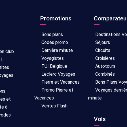
Promotions
Comparateu
Bons plans
Destinations V
Codes promo
Séjours
Dernière minute
Circuits
 en club
Voyagistes
Croisières
...
TUI Belgique
Autotours
aites
Leclerc Voyages
Combinés
voyages
Pierre et Vacances
Bons Plans Voy
Promo Pierre et
Voyages derniè
ons
Vacances
minute
ges et
Ventes Flash
te à
 codes
Vols