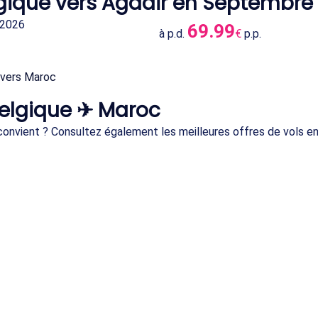
elgique vers Agadir en Septembre
 2026
69.99
à p.d.
€
p.p.
 vers Maroc
elgique ✈ Maroc
s convient ? Consultez également les meilleures offres de vols