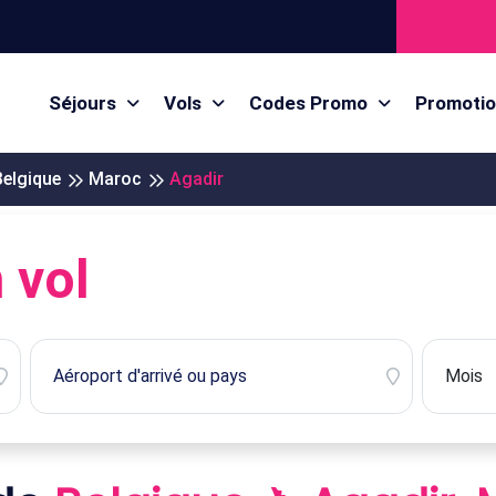
Séjours
Vols
Codes Promo
Promoti
Belgique
Maroc
Agadir
 vol