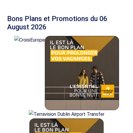
Bons Plans et Promotions du 06
August 2026