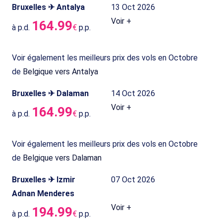
Bruxelles ✈ Antalya
13 Oct 2026
Voir +
164.99
à p.d.
€
p.p.
Voir également les meilleurs prix des vols en Octobre
de
Belgique vers Antalya
Bruxelles ✈ Dalaman
14 Oct 2026
Voir +
164.99
à p.d.
€
p.p.
Voir également les meilleurs prix des vols en Octobre
de
Belgique vers Dalaman
Bruxelles ✈ Izmir
07 Oct 2026
Adnan Menderes
Voir +
194.99
à p.d.
€
p.p.