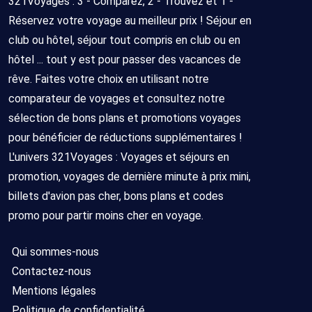
321Voyages : 3 - Comparez, 2 - Trouvez et 1 -
Réservez votre voyage au meilleur prix ! Séjour en
club ou hôtel, séjour tout compris en club ou en
hôtel ... tout y est pour passer des vacances de
rêve. Faites votre choix en utilisant notre
comparateur de voyages et consultez notre
sélection de bons plans et promotions voyages
pour bénéficier de réductions supplémentaires !
L'univers 321Voyages : Voyages et séjours en
promotion, voyages de dernière minute à prix mini,
billets d'avion pas cher, bons plans et codes
promo pour partir moins cher en voyage.
Qui sommes-nous
Contactez-nous
Mentions légales
Politique de confidentialité