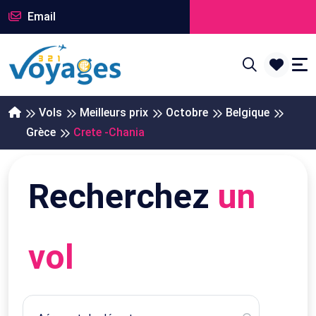
Email
Vols
Meilleurs prix
Octobre
Belgique
Grèce
Crete -Chania
Recherchez
un
vol