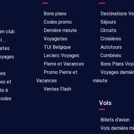
Bons plans
Destinations V
Codes promo
Séjours
Dernière minute
Circuits
 en club
Voyagistes
Croisières
...
TUI Belgique
Autotours
aites
Leclerc Voyages
Combinés
voyages
Pierre et Vacances
Bons Plans Voy
Promo Pierre et
Voyages derniè
ons
Vacances
minute
ges et
Ventes Flash
te à
 codes
Vols
Billets d'avion
Vols dernière m