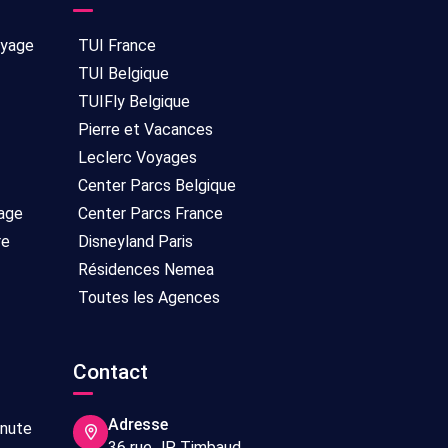
oyage
TUI France
TUI Belgique
TUIFly Belgique
Pierre et Vacances
Leclerc Voyages
Center Parcs Belgique
age
Center Parcs France
re
Disneyland Paris
Résidences Nemea
Toutes les Agences
Contact
Adresse
inute
36 rue JP Timbaud