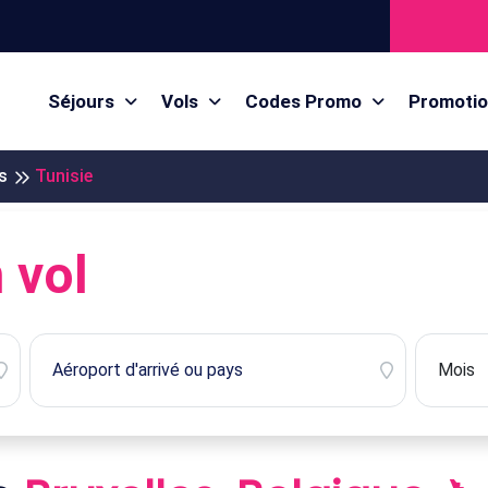
Séjours
Vols
Codes Promo
Promoti
s
Tunisie
 vol