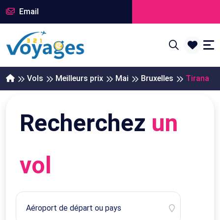
Email
Vols
Meilleurs prix
Mai
Bruxelles
Tirana
Recherchez
un
vol