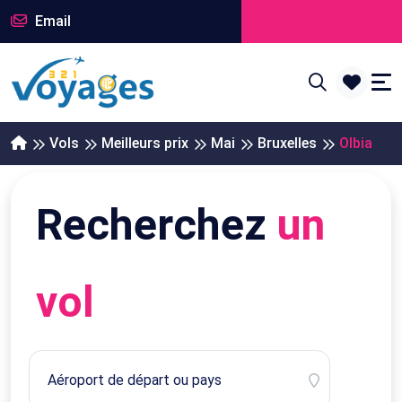
Email
Vols
Meilleurs prix
Mai
Bruxelles
Olbia
Recherchez
un
vol