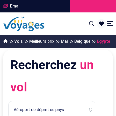
Email
Vols
Meilleurs prix
Mai
Belgique
Egypte
Recherchez
un
vol