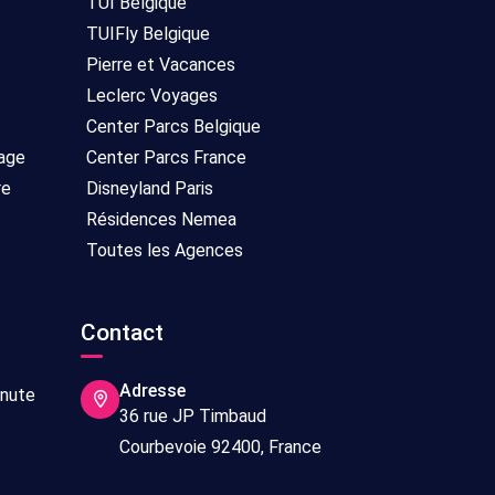
TUI Belgique
TUIFly Belgique
Pierre et Vacances
Leclerc Voyages
Center Parcs Belgique
age
Center Parcs France
re
Disneyland Paris
Résidences Nemea
Toutes les Agences
Contact
Adresse
inute
36 rue JP Timbaud
Courbevoie 92400, France