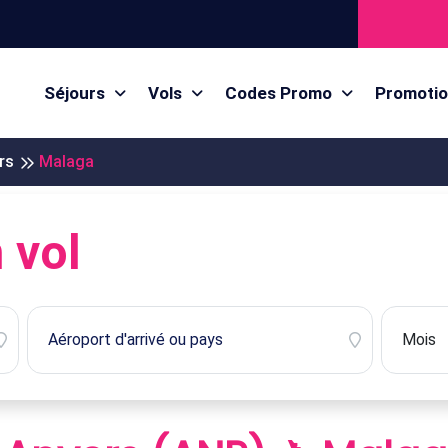
Séjours
Vols
Codes Promo
Promoti
rs
Malaga
 vol