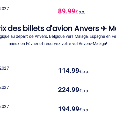
 2027
89.99
€
p.p.
rix des billets d'avion Anvers ✈ 
gique au départ de Anvers, Belgique vers Malaga, Espagne en Fév
mieux en Février et réservez votre vol Anvers-Malaga!
 2027
114.99
€
p.p.
 2027
224.99
€
p.p.
 2027
194.99
€
p.p.