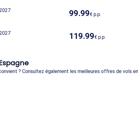
 2027
99.99
€
p.p.
 2027
119.99
€
p.p.
✈ Espagne
 convient ? Consultez également les meilleures offres de vols e