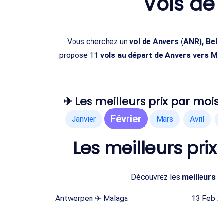
Vols d
Vous cherchez un
vol de Anvers (ANR), Be
propose 11
vols au départ de Anvers vers 
✈ Les meilleurs prix par mois
Février
Janvier
Mars
Avril
Les meilleurs pri
Découvrez les
meilleurs 
Antwerpen ✈ Malaga
13 Feb