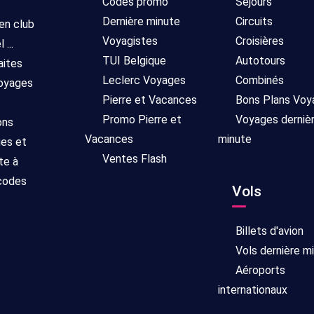
Codes promo
Séjours
Dernière minute
Circuits
 en club
Voyagistes
Croisières
...
TUI Belgique
Autotours
aites
Leclerc Voyages
Combinés
voyages
Pierre et Vacances
Bons Plans Voy
Promo Pierre et
Voyages derniè
ons
Vacances
minute
ges et
Ventes Flash
te à
 codes
Vols
Billets d'avion
Vols dernière m
Aéroports
internationaux