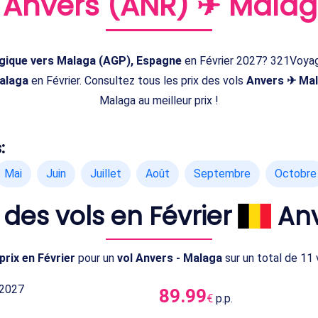
e
Anvers (ANR) ✈ Malag
lgique vers Malaga (AGP), Espagne
en Février 2027? 321Voyage
Malaga
en Février. Consultez tous les prix des vols
Anvers ✈ Ma
Malaga au meilleur prix !
:
Mai
Juin
Juillet
Août
Septembre
Octobre
x des vols en Février
Anv
prix en Février
pour un
vol Anvers - Malaga
sur un total de 11 
 2027
89.99
€
p.p.