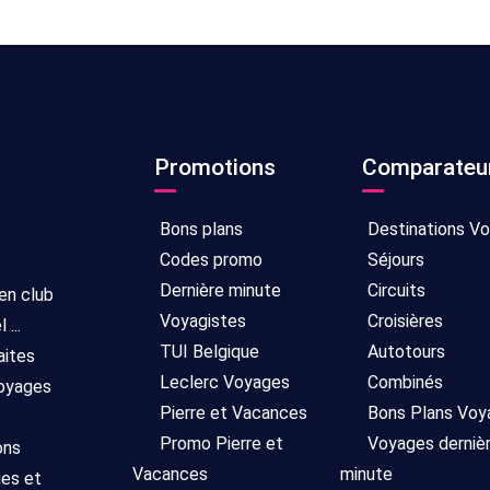
Promotions
Comparateu
Bons plans
Destinations V
Codes promo
Séjours
Dernière minute
Circuits
 en club
Voyagistes
Croisières
...
TUI Belgique
Autotours
aites
Leclerc Voyages
Combinés
voyages
Pierre et Vacances
Bons Plans Voy
Promo Pierre et
Voyages derniè
ons
Vacances
minute
ges et