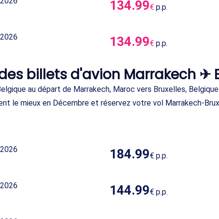
 2026
134.99
€
p.p.
 2026
134.99
€
p.p.
 des billets d'avion Marrakech ✈ 
Belgique au départ de Marrakech, Maroc vers Bruxelles, Belgiqu
ent le mieux en Décembre et réservez votre vol Marrakech-Brux
 2026
184.99
€
p.p.
 2026
144.99
€
p.p.