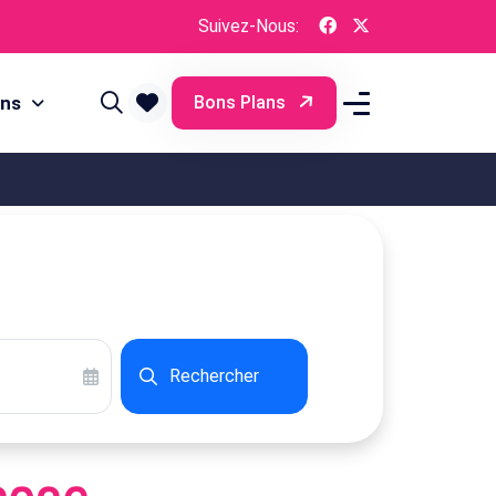
Suivez-Nous:
ons
Bons Plans
Rechercher