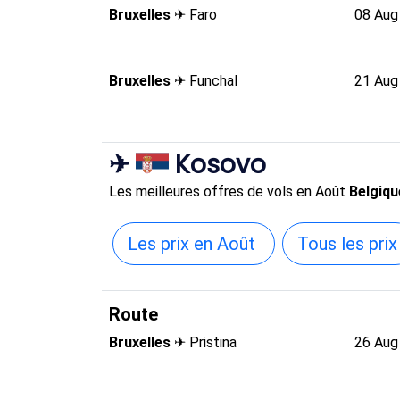
Bruxelles
✈ Faro
08 Aug
Bruxelles
✈ Funchal
21 Aug
✈
Kosovo
Les meilleures offres de vols en Août
Belgiq
Les prix en Août
Tous les pri
Route
Bruxelles
✈ Pristina
26 Aug