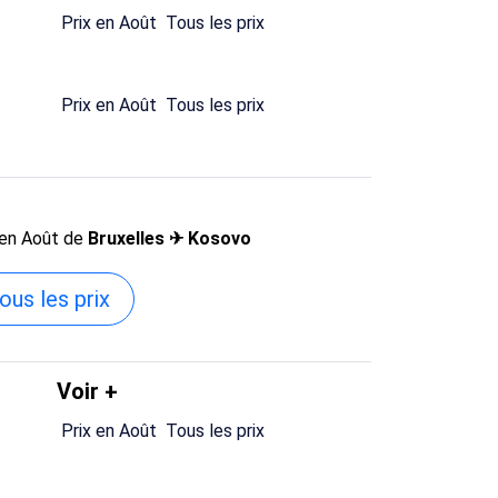
Prix en Août
Tous les prix
Prix en Août
Tous les prix
 en Août de
Bruxelles ✈ Kosovo
ous les prix
Voir +
Prix en Août
Tous les prix