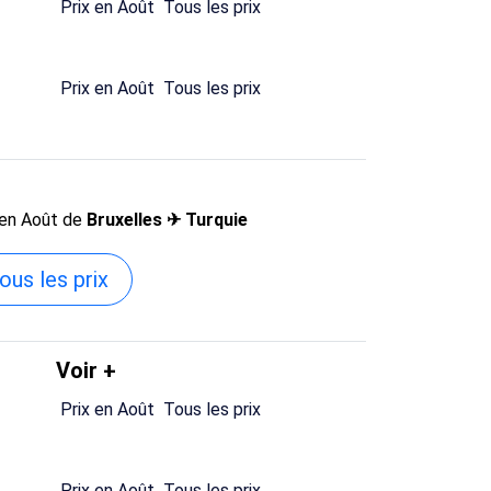
Prix en Août
Tous les prix
Prix en Août
Tous les prix
 en Août de
Bruxelles ✈ Turquie
ous les prix
Voir +
Prix en Août
Tous les prix
Prix en Août
Tous les prix