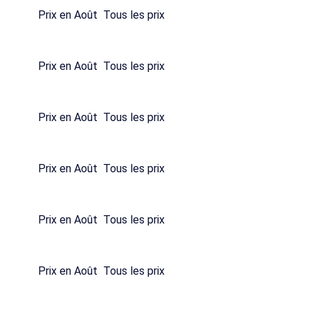
Prix en Août
Tous les prix
Prix en Août
Tous les prix
Prix en Août
Tous les prix
Prix en Août
Tous les prix
Prix en Août
Tous les prix
Prix en Août
Tous les prix