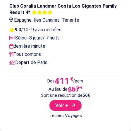
-12%
Club Coralia Landmar Costa Los Gigantes Family
Resort 4*
Espagne, Iles Canaries, Tenerife
9.0
/10
- 9 avis certifiés
Séjour 8 jours/ 7 nuits
dernière minute
Tout compris
Départ de Paris
411
€
Dès
/pers.
467
€
Au lieu de
Soit une réduction de
56
€
Voir +
Leclerc Voyages