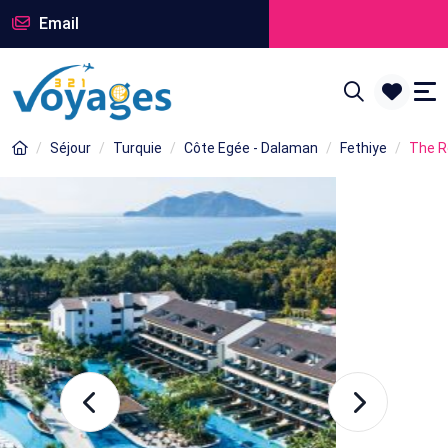
Email
Séjour
Turquie
Côte Egée - Dalaman
Fethiye
The R